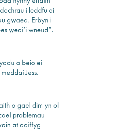
fodd hynny effaith
dechrau i leddfu ei
au gwaed. Erbyn i
oes wedi’i wneud”.
ddu a beio ei
 meddai Jess.
th o gael dim yn ol
cael problemau
ain at ddiffyg