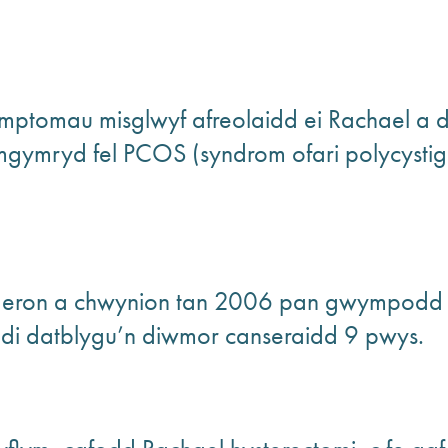
mptomau misglwyf afreolaidd ei Rachael a 
amgymryd fel PCOS (syndrom ofari polycysti
ron a chwynion tan 2006 pan gwympodd y
wedi datblygu’n diwmor canseraidd 9 pwys.