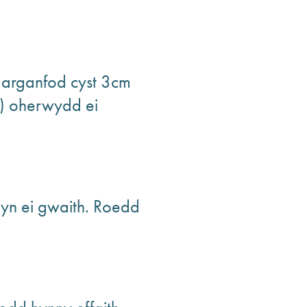
darganfod cyst 3cm
g) oherwydd ei
n ei gwaith. Roedd