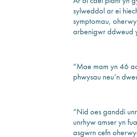
Ar ôl cael plant yn 
sylweddol ar ei hiec
symptomau, oherwydd
arbenigwr ddweud y g
“Mae mam yn 46 ac 
phwysau neu’n dweud 
“Nid oes ganddi un
unrhyw amser yn fu
asgwrn cefn oherwyd