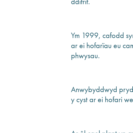
ddifrif.
Ym 1999, cafodd sy
ar ei hofarïau eu c
phwysau.
Anwybyddwyd pryde
y cyst ar ei hofari 