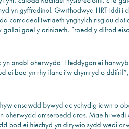
gyflym, cafodd Rachael hysterectomi, c fe ga
hyd yn gyffredinol. Gwrthodwyd HRT iddi i d
 camddealltwriaeth ynghylch risgiau cloti
allai gael y driniaeth, “roedd y difrod eis
yn anabl oherwydd I feddygon ei hanwyby
ei bod yn rhy ifanc i’w chymryd o ddifrif”,
rhyw ansawdd bywyd ac ychydig iawn o obai
an oherwydd amseroedd aros. Mae hi wedi 
d bod ei hiechyd yn dirywio sydd wedi arw