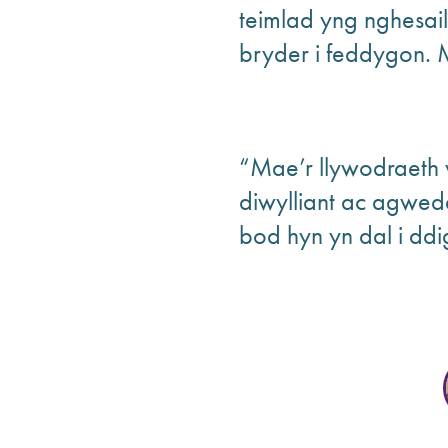
teimlad yng nghesai
bryder i feddygon. M
“Mae’r llywodraeth
diwylliant ac agwed
bod hyn yn dal i dd