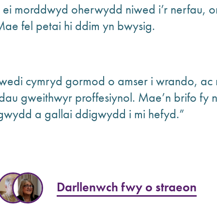
l ei morddwyd oherwydd niwed i’r nerfau, o
ae fel petai hi ddim yn bwysig.
 wedi cymryd gormod o amser i wrando, ac
dau gweithwyr proffesiynol. Mae’n brifo fy
igwydd a gallai ddigwydd i mi hefyd.”
Darllenwch fwy o straeon