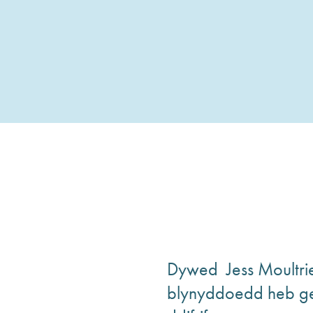
Dywed Jess Moultrie
blynyddoedd heb ge