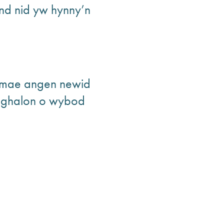
nd nid yw hynny’n
 mae angen newid
 nghalon o wybod