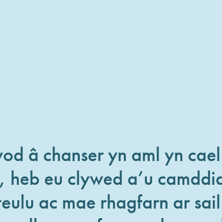
 â chanser yn aml yn cael 
, heb eu clywed a’u camddi
eulu ac mae rhagfarn ar sai