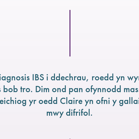
iagnosis IBS i ddechrau, roedd yn wy
 bob tro. Dim ond pan ofynnodd mas
feichiog yr oedd Claire yn ofni y gall
mwy difrifol.