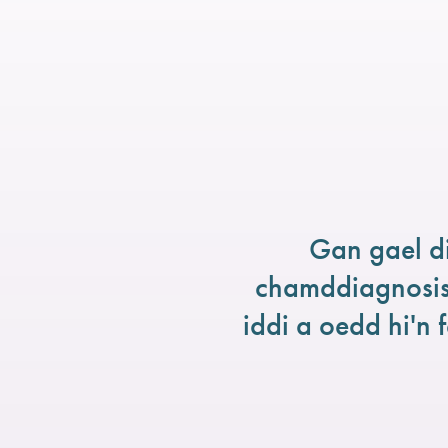
Gan gael d
chamddiagnosis
iddi a oedd hi'n 