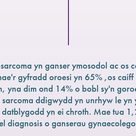
arcoma yn ganser ymosodol ac os cai
ae'r gyfradd oroesi yn 65% ,os caiff 
, yna dim ond 14% o bobl sy'n goroe
 sarcoma ddigwydd yn unrhyw le yn y
 datblygodd yn ei chroth. Mae tua 1
el diagnosis o ganserau gynaecoleg