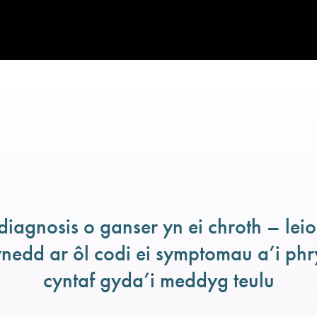
diagnosis o ganser yn ei chroth – le
nedd ar ôl codi ei symptomau a’i phr
cyntaf gyda’i meddyg teulu