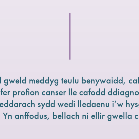
l gweld meddyg teulu benywaidd, caf
yfer profion canser lle cafodd ddiagn
ddarach sydd wedi lledaenu i’w hysgy
 Yn anffodus, bellach ni ellir gwella c