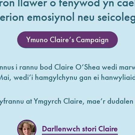
on llawer o fenywod yn cael 
terion emosiynol neu seicoleg
Ymuno Claire’s Campaign
nnus i rannu bod Claire O’Shea wedi marw
Mai, wedi’i hamgylchynu gan ei hanwyliaid
gyfrannu at Ymgyrch Claire, mae’r dudale
Darllenwch stori Claire