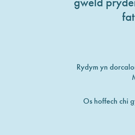
gweld pryder
fa
Rydym yn dorcalo
Os hoffech chi 