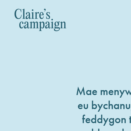
Mae menywod
eu bychanu
feddygon t