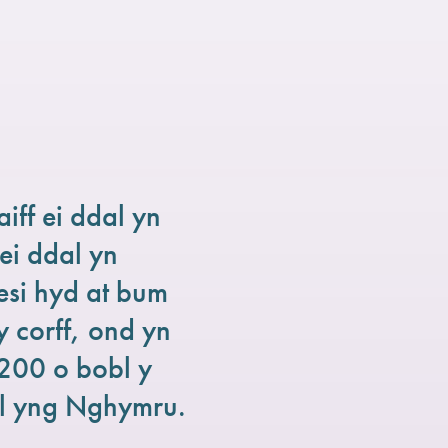
ff ei ddal yn
ei ddal yn
si hyd at bum
 corff, ond yn
,200 o bobl y
ol yng Nghymru.