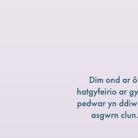
Dim ond ar ô
hatgyfeirio ar g
pedwar yn ddiwe
asgwrn clun.