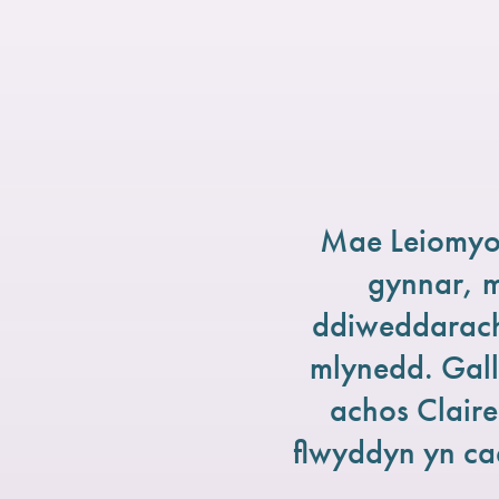
Mae Leiomyos
gynnar, m
ddiweddarach
mlynedd. Gall
achos Claire
flwyddyn yn ca