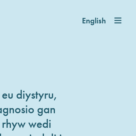
English
eu diystyru,
agnosio gan
l rhyw wedi