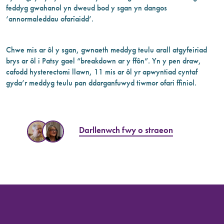
feddyg gwahanol yn dweud bod y sgan yn dangos
‘annormaleddau ofarïaidd’.
Chwe mis ar ôl y sgan, gwnaeth meddyg teulu arall atgyfeiriad
brys ar ôl i Patsy gael “breakdown ar y ffôn”. Yn y pen draw,
cafodd hysterectomi llawn, 11 mis ar ôl yr apwyntiad cyntaf
gyda’r meddyg teulu pan ddarganfuwyd tiwmor ofari ffiniol.
Darllenwch fwy o straeon