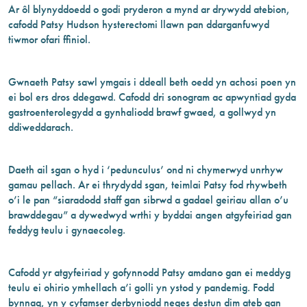
Ar ôl blynyddoedd o godi pryderon a mynd ar drywydd atebion,
cafodd Patsy Hudson hysterectomi llawn pan ddarganfuwyd
tiwmor ofari ffiniol.
Gwnaeth Patsy sawl ymgais i ddeall beth oedd yn achosi poen yn
ei bol ers dros ddegawd. Cafodd dri sonogram ac apwyntiad gyda
gastroenterolegydd a gynhaliodd brawf gwaed, a gollwyd yn
ddiweddarach.
Daeth ail sgan o hyd i ‘pedunculus’ ond ni chymerwyd unrhyw
gamau pellach. Ar ei thrydydd sgan, teimlai Patsy fod rhywbeth
o’i le pan “siaradodd staff gan sibrwd a gadael geiriau allan o’u
brawddegau” a dywedwyd wrthi y byddai angen atgyfeiriad gan
feddyg teulu i gynaecoleg.
Cafodd yr atgyfeiriad y gofynnodd Patsy amdano gan ei meddyg
teulu ei ohirio ymhellach a’i golli yn ystod y pandemig. Fodd
bynnag, yn y cyfamser derbyniodd neges destun dim ateb gan