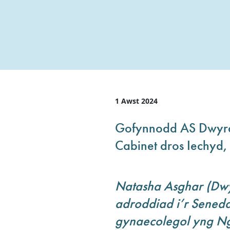
1 Awst 2024
Gofynnodd AS Dwyrai
Cabinet dros Iechyd
Natasha Asghar (Dwyr
adroddiad i’r Sened
gynaecolegol yng Ng