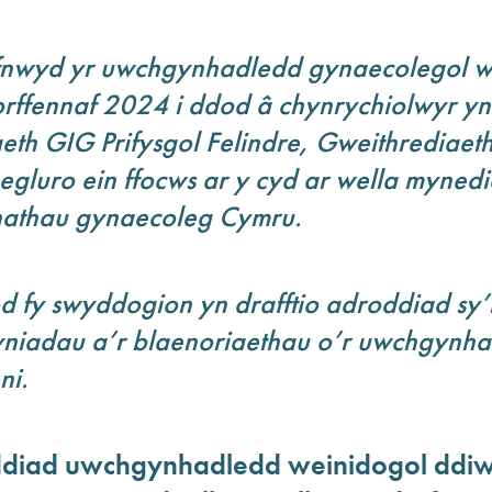
fnwyd yr uwchgynhadledd gynaecolegol w
rffennaf 2024 i ddod â chynrychiolwyr y
eth GIG Prifysgol Felindre, Gweithrediae
egluro ein ffocws ar y cyd ar wella myned
nathau gynaecoleg Cymru.
 fy swyddogion yn drafftio adroddiad sy’
lyniadau a’r blaenoriaethau o’r uwchgynh
ni.
ddiad uwchgynhadledd weinidogol ddiw