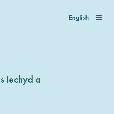
English
s Iechyd a