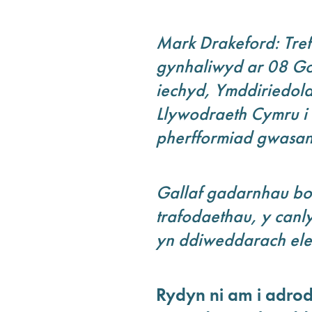
Mark Drakeford: Tre
gynhaliwyd ar 08 Go
iechyd, Ymddiriedola
Llywodraeth Cymru i 
pherfformiad gwasa
Gallaf gadarnhau bod
trafodaethau, y can
yn ddiweddarach ele
Rydyn ni am i adro