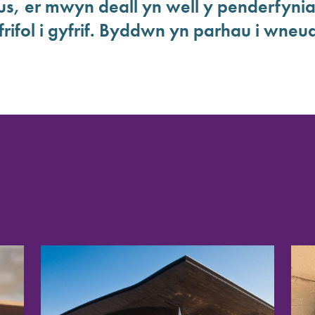
, er mwyn deall yn well y penderfyni
rifol i gyfrif. Byddwn yn parhau i wneud