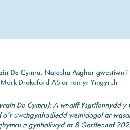
n De Cymru, Natasha Asghar gwestiwn i 
, Mark Drakeford AS ar ran yr Ymgyrch
ain De Cymru): A wnaiff Ysgrifennydd y C
d o’r uwchgynhadledd weinidogol ar was
hymru a gynhaliwyd ar 8 Gorffennaf 202