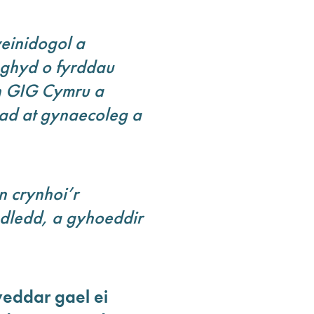
einidogol a
nghyd o fyrddau
th GIG Cymru a
iad at gynaecoleg a
n crynhoi’r
adledd, a gyhoeddir
eddar gael ei