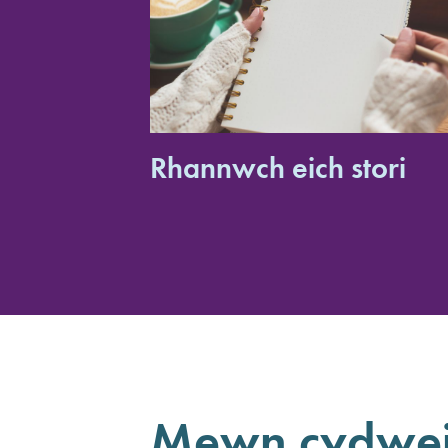
Rhannwch eich stori
Mewn cydwei