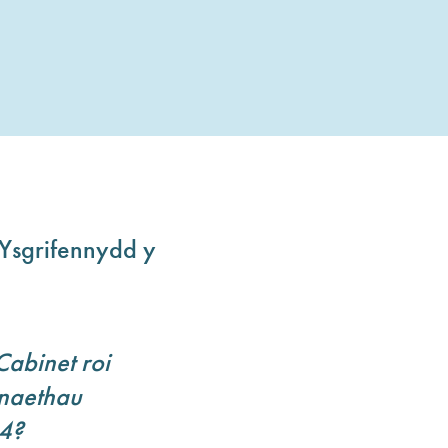
Ysgrifennydd y
abinet roi
anaethau
4?