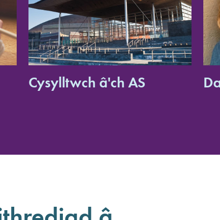
Cysylltwch â'ch AS
Da
thrediad â