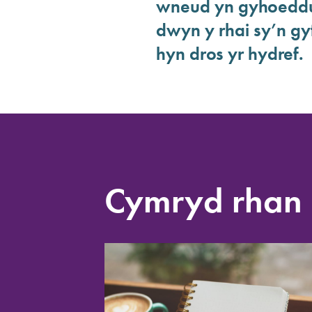
wneud yn gyhoeddus
dwyn y rhai sy’n gyf
hyn dros yr hydref.
Cymryd rhan