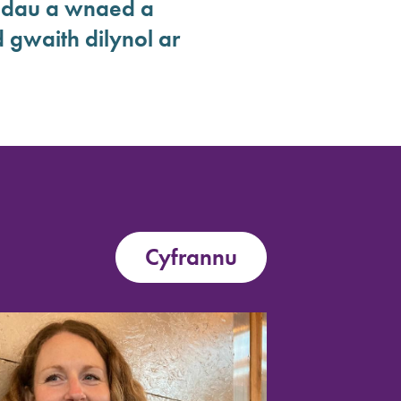
adau a wnaed a
 gwaith dilynol ar
Cyfrannu